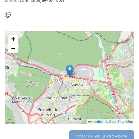
Email:
lydia_calleja@terra.es
+
−
Leaflet
|
©
OpenStreetMap
VOLVER AL BUSCADOR