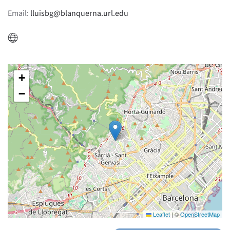
Email:
lluisbg@blanquerna.url.edu
+
−
Leaflet
|
©
OpenStreetMap