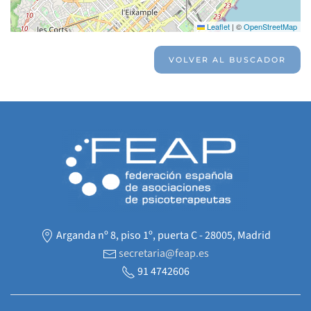
Leaflet
|
©
OpenStreetMap
VOLVER AL BUSCADOR
Arganda nº 8, piso 1º, puerta C - 28005, Madrid
secretaria@feap.es
91 4742606