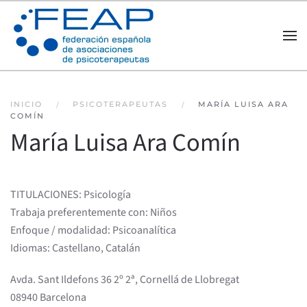
Skip to main content
INICIO
PSICOTERAPEUTAS
MARÍA LUISA ARA
COMÍN
María Luisa Ara Comín
TITULACIONES: Psicología
Trabaja preferentemente con: Niños
Enfoque / modalidad: Psicoanalítica
Idiomas: Castellano, Catalán
Avda. Sant Ildefons 36 2º 2ª, Cornellá de Llobregat
08940 Barcelona