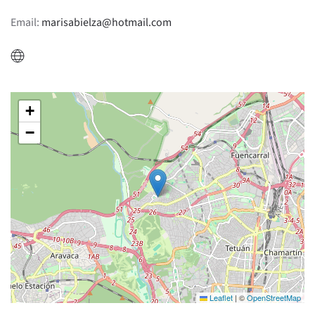
Email:
marisabielza@hotmail.com
+
−
Leaflet
|
©
OpenStreetMap