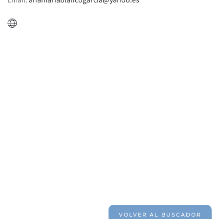
Email:
anamariablancogarcia@yahoo.es
VOLVER AL BUSCADOR