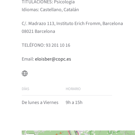
TITULACIONES: Psicología
Idiomas: Castellano, Catalán
C/. Madrazo 113, Instituto Erich Fromm, Barcelona
08021 Barcelona
TELÉFONO: 93 201 10 16
Email:
eloisber@copc.es
DÍAS
HORARIO
De lunes a Viernes
9h a 15h