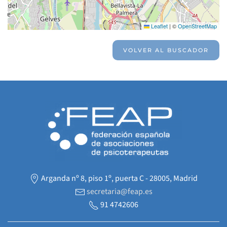
Leaflet
|
©
OpenStreetMap
VOLVER AL BUSCADOR
Arganda nº 8, piso 1º, puerta C - 28005, Madrid
secretaria@feap.es
91 4742606