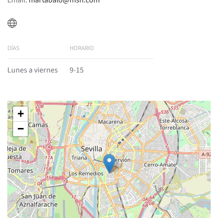
Email:
martabalo@msn.com
DÍAS
HORARIO
Lunes a viernes
9-15
+
−