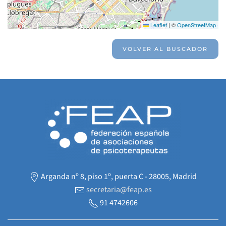
Leaflet
|
©
OpenStreetMap
VOLVER AL BUSCADOR
Arganda nº 8, piso 1º, puerta C - 28005, Madrid
secretaria@feap.es
91 4742606