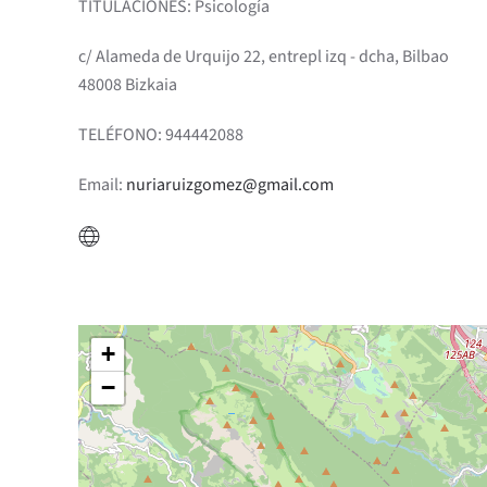
TITULACIONES: Psicología
c/ Alameda de Urquijo 22, entrepl izq - dcha, Bilbao
48008 Bizkaia
TELÉFONO: 944442088
Email:
nuriaruizgomez@gmail.com
+
−