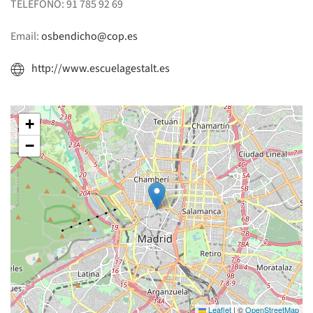
TELÉFONO: 91 785 92 69
Email:
osbendicho@cop.es
http://www.escuelagestalt.es
+
−
Leaflet
|
©
OpenStreetMap