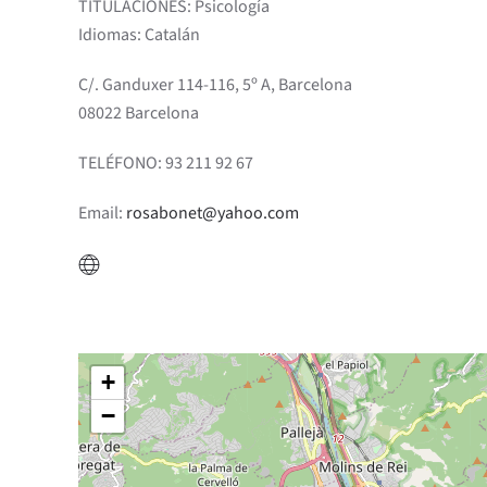
TITULACIONES: Psicología
Idiomas: Catalán
C/. Ganduxer 114-116, 5º A, Barcelona
08022 Barcelona
TELÉFONO: 93 211 92 67
Email:
rosabonet@yahoo.com
+
−