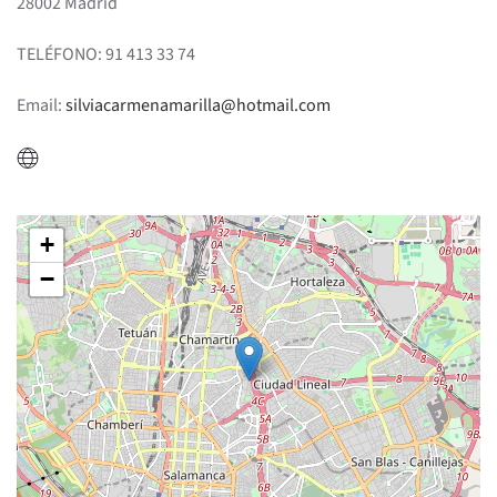
28002 Madrid
TELÉFONO: 91 413 33 74
Email:
silviacarmenamarilla@hotmail.com
+
−