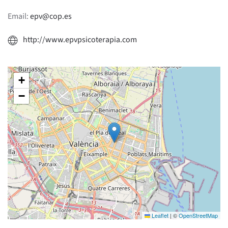
Email:
epv@cop.es
http://www.epvpsicoterapia.com
+
−
Leaflet
|
©
OpenStreetMap