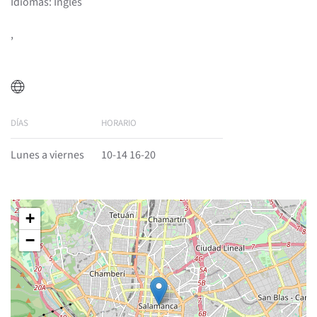
Idiomas: Inglés
,
DÍAS
HORARIO
Lunes a viernes
10-14 16-20
+
−