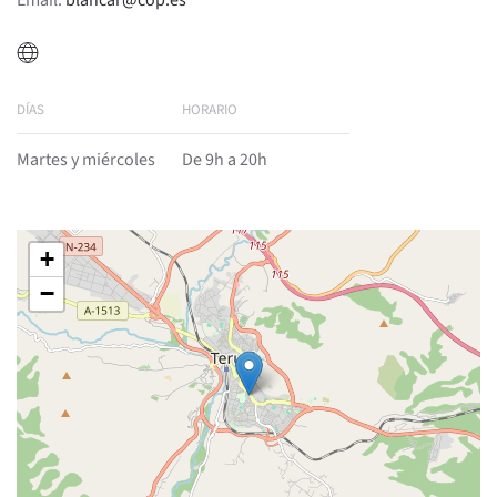
Email:
blancar@cop.es
DÍAS
HORARIO
Martes y miércoles
De 9h a 20h
+
−