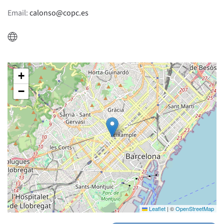
Email:
calonso@copc.es
+
−
Leaflet
|
©
OpenStreetMap