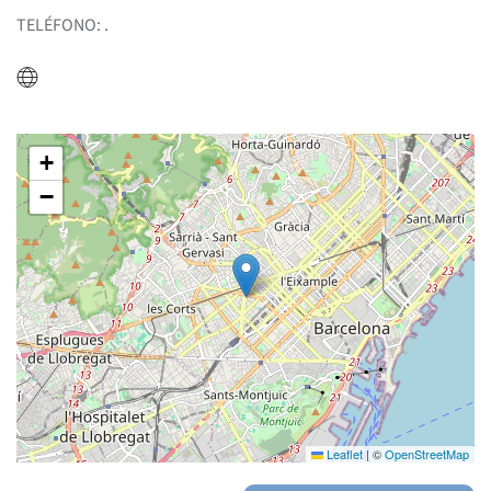
TELÉFONO: .
+
−
Leaflet
|
©
OpenStreetMap