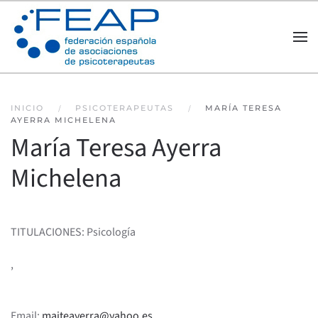
Skip to main content
INICIO
PSICOTERAPEUTAS
MARÍA TERESA
AYERRA MICHELENA
María Teresa Ayerra
Michelena
TITULACIONES: Psicología
,
Email:
maiteayerra@yahoo.es