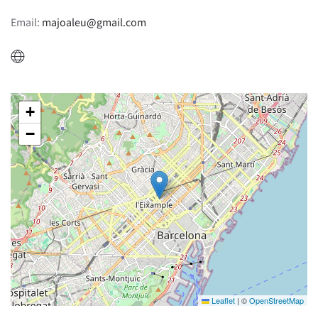
Email:
majoaleu@gmail.com
+
−
Leaflet
|
©
OpenStreetMap