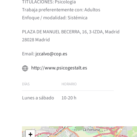
TITULACIONES: Psicología
Trabaja preferentemente con: Adultos
Enfoque / modalidad: Sistémica
PLAZA DE MANUEL BECERRA, 16, 3-IZDA, Madrid
28028 Madrid
Email:
jccalvo@cop.es
http://www.psicogestalt.es
DÍAS
HORARIO
Lunes a sábado
10-20 h
+