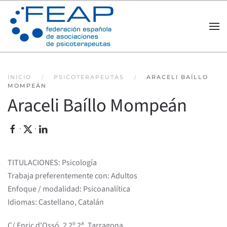
Skip to main content
INICIO
PSICOTERAPEUTAS
ARACELI BAÍLLO
MOMPEÁN
Araceli Baíllo Mompeán
·
·
TITULACIONES: Psicología
Trabaja preferentemente con: Adultos
Enfoque / modalidad: Psicoanalítica
Idiomas: Castellano, Catalán
C/ Enric d'Ossó, 2 2º 2ª, Tarragona