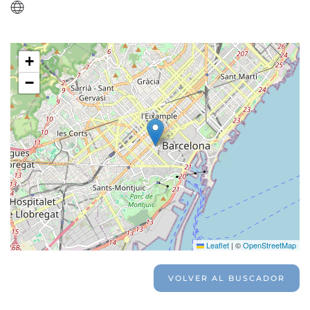
+
−
Leaflet
|
©
OpenStreetMap
VOLVER AL BUSCADOR