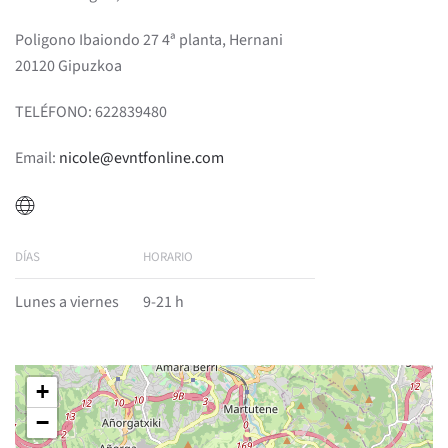
Poligono Ibaiondo 27 4ª planta, Hernani
20120 Gipuzkoa
TELÉFONO: 622839480
Email:
nicole@evntfonline.com
DÍAS
HORARIO
Lunes a viernes
9-21 h
+
−