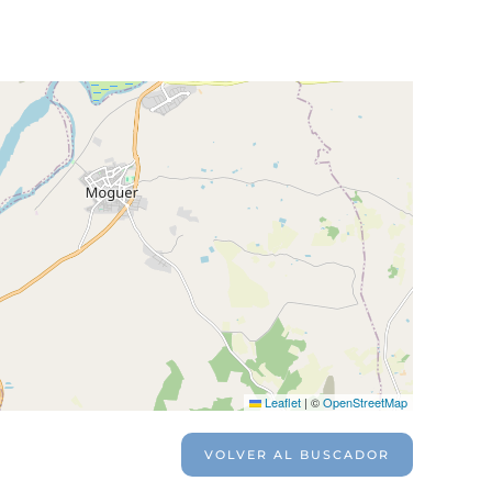
Leaflet
|
©
OpenStreetMap
VOLVER AL BUSCADOR