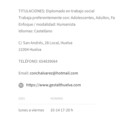
TITULACIONES: Diplomado en trabajo social
Trabaja preferentemente con: Adolescentes, Adultos, Fam
Enfoque / modalidad: Humanista
Idiomas: Castellano
C/ San Andrés, 28 Local, Huelva
21004 Huelva
TELÉFONO: 654839064
Email:
conchalvarez@hotmail.com
https://www.gestalthuelva.com
DÍAS
HORARIO
lunes a viernes
10-14 17-20 h