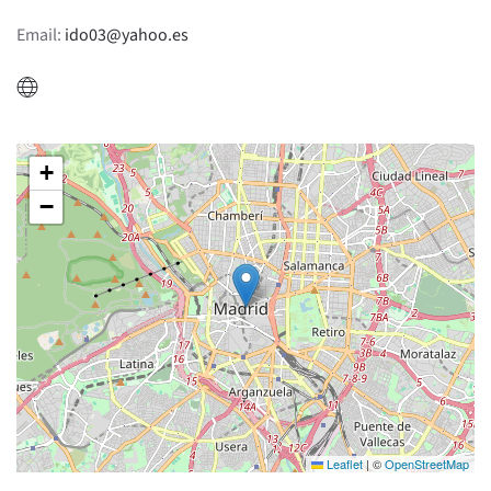
Email:
ido03@yahoo.es
+
−
Leaflet
|
©
OpenStreetMap