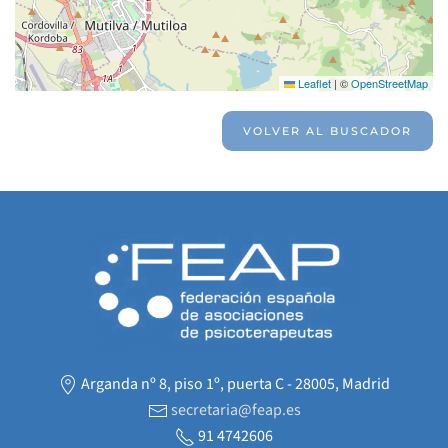
Leaflet
|
©
OpenStreetMap
VOLVER AL BUSCADOR
Arganda nº 8, piso 1º, puerta C - 28005, Madrid
secretaria@feap.es
91 4742606