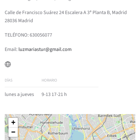
Calle de Francisco Suárez 24 Escalera A 3ª Planta B, Madrid
28036 Madrid
TELÉFONO: 630056077
Email:
luzmariastur@gmail.com
DÍAS
HORARIO
lunes a jueves
9-13 17-21 h
+
−