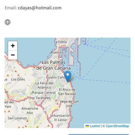
Email:
cdayas@hotmail.com
+
−
Leaflet
|
©
OpenStreetMap