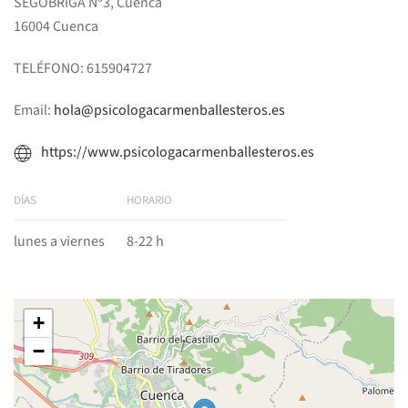
SEGÓBRIGA Nº3, Cuenca
16004 Cuenca
TELÉFONO: 615904727
Email:
hola@psicologacarmenballesteros.es
https://www.psicologacarmenballesteros.es
DÍAS
HORARIO
lunes a viernes
8-22 h
+
−