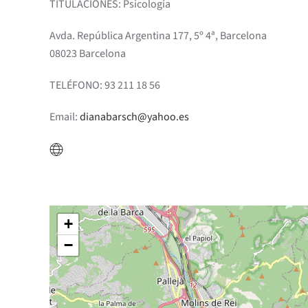
TITULACIONES: Psicología
Avda. República Argentina 177, 5º 4ª, Barcelona
08023 Barcelona
TELÉFONO: 93 211 18 56
Email:
dianabarsch@yahoo.es
+
−