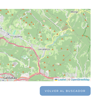
Leaflet
|
©
OpenStreetMap
VOLVER AL BUSCADOR