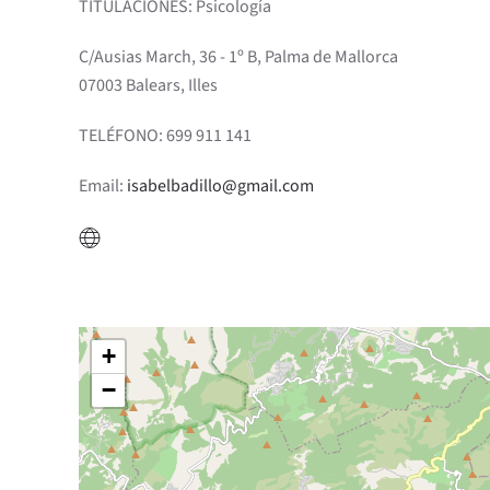
TITULACIONES: Psicología
C/Ausias March, 36 - 1º B, Palma de Mallorca
07003 Balears, Illes
TELÉFONO: 699 911 141
Email:
isabelbadillo@gmail.com
+
−