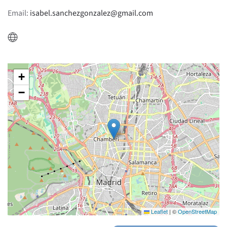
Email:
isabel.sanchezgonzalez@gmail.com
+
−
Leaflet
|
©
OpenStreetMap