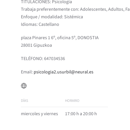
TITULACIONES: Psicología
Trabaja preferentemente con: Adolescentes, Adultos, Fa
Enfoque / modalidad: Sistémica
Idiomas: Castellano
plaza Pinares 1 6º, oficina 5º, DONOSTIA
28001 Gipuzkoa
TELÉFONO: 647034536
Email:
psicologia2.usurbil@neural.es
DÍAS
HORARIO
miercoles y viernes
17:00 h a 20:00 h