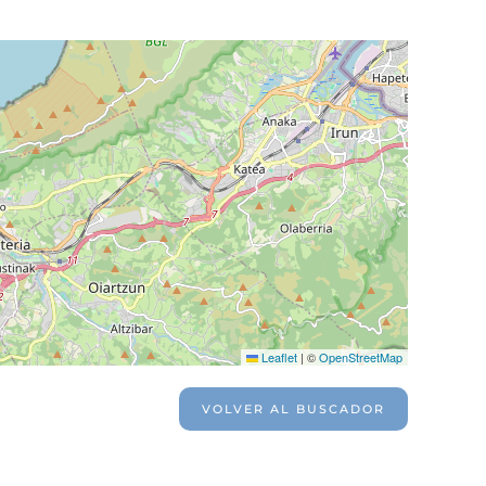
Leaflet
|
©
OpenStreetMap
VOLVER AL BUSCADOR