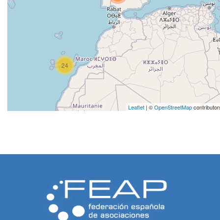
24
Leaflet
| ©
OpenStreetMap
contributor