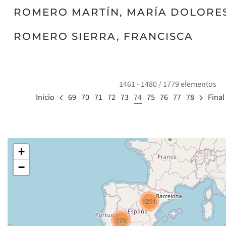
ROMERO MARTÍN, MARÍA DOLORE
ROMERO SIERRA, FRANCISCA
1461 - 1480 / 1779 elementos
Inicio
69
70
71
72
73
74
75
76
77
78
Final
+
−
1291
229