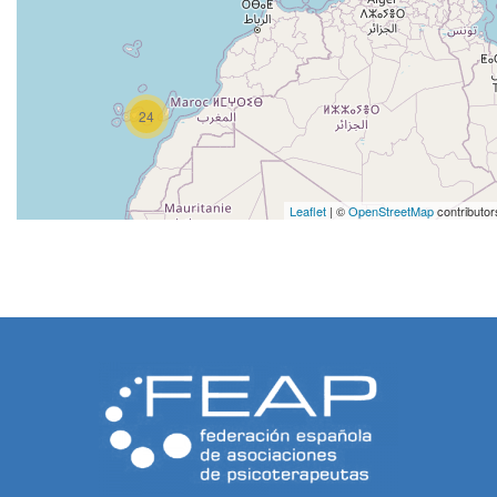
24
Leaflet
| ©
OpenStreetMap
contributor