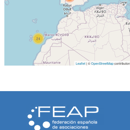
24
Leaflet
| ©
OpenStreetMap
contributor